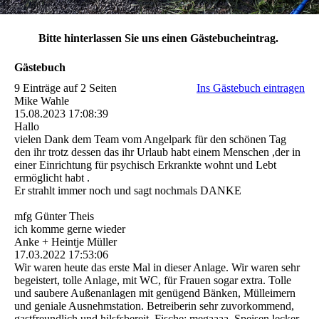
Bitte hinterlassen Sie uns einen Gästebucheintrag.
Gästebuch
9 Einträge auf 2 Seiten
Ins Gästebuch eintragen
Mike Wahle
15.08.2023
17:08:39
Hallo
vielen Dank dem Team vom Angelpark für den schönen Tag
den ihr trotz dessen das ihr Urlaub habt einem Menschen ,der in
einer Einrichtung für psychisch Erkrankte wohnt und Lebt
ermöglicht habt .
Er strahlt immer noch und sagt nochmals DANKE
mfg Günter Theis
ich komme gerne wieder
Anke + Heintje Müller
17.03.2022
17:53:06
Wir waren heute das erste Mal in dieser Anlage. Wir waren sehr
begeistert, tolle Anlage, mit WC, für Frauen sogar extra. Tolle
und saubere Außenanlagen mit genügend Bänken, Mülleimern
und geniale Ausnehmstation. Betreiberin sehr zuvorkommend,
gastfreundlich und hilsfsbereit. Fische: megaaaa, Speisen lecker